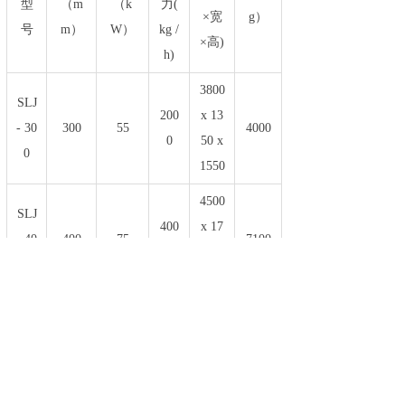
型
（m
（k
力(
×宽
g）
号
m）
W）
kg /
×高)
h)
3800
SLJ
200
x 13
- 30
300
55
4000
0
50 x
0
1550
4500
SLJ
400
x 17
- 40
400
75
7100
0
00 x
0
1600
4800
SLJ
800
x 17
- 60
600
90
8400
0
00 x
0
1600